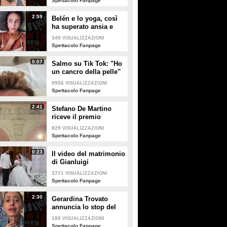
Spettacolo Fanpage
visti, dal momento che lei non è in
2017, dice: “Il GF dello scorso
Italia.
anno fu quello degli amori e delle
2:59
Belén e lo yoga, così
sorprese”.
ha superato ansia e
attacchi di panico
349
VISUALIZZAZIONI
Spettacolo Fanpage
0:57
Salmo su Tik Tok: "Ho
un cancro della pelle"
e apre al dibattito sulle
9956
VISUALIZZAZIONI
creme solari
Spettacolo Fanpage
2:41
Stefano De Martino
riceve il premio
intitolato al padre
829
VISUALIZZAZIONI
Enrico
Spettacolo Fanpage
0:23
Il video del matrimonio
di Gianluigi
Donnarumma e Alessia
3771
VISUALIZZAZIONI
Elefante
Spettacolo Fanpage
2:30
Gerardina Trovato
annuncia lo stop del
tour per problemi di
180
VISUALIZZAZIONI
salute
Spettacolo Fanpage