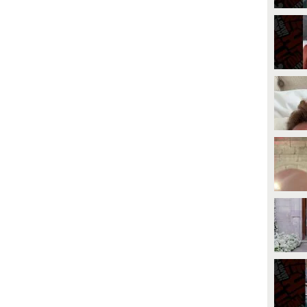
essuno scoop a fini di lucro.
modello. È evidente che ha fatto
asta odio, seguite qualcun altro".
chiarezza nel suo cuore: quella
con la compagna di gioco resterà
un’amicizia, i suoi sentimenti
vanno alla compagna.