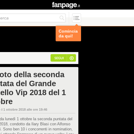
Comincia
da qui!
SEGUI
foto della seconda
tata del Grande
ello Vip 2018 del 1
obre
 il
1 ottobre 2018 alle ore 19:46
da lunedì 1 ottobre la seconda puntata del
018, condotto da Ilary Blasi con Alfonso
i. Sono ben 10 i concorrenti in nomination,