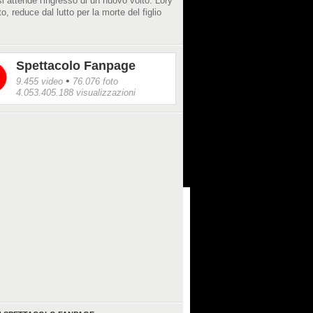
i attende l'ingresso di un nuovo volto: Lory
o, reduce dal lutto per la morte del figlio
Spettacolo Fanpage
•
9.455 video
76.076 foto
4.053.405.188 visualizzazioni