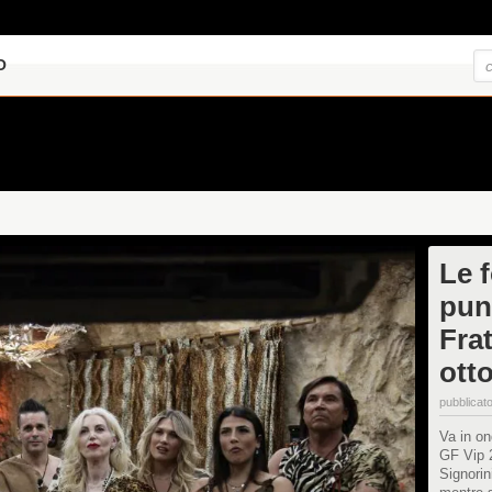
O
Le 
pun
Frat
ott
pubblicato
Va in on
GF Vip 2
Signorin