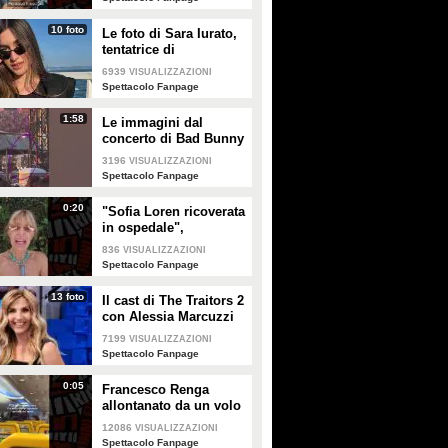
10 foto
Le foto di Sara Iurato,
tentatrice di
Temptation Island 2026
6939
VISUALIZZAZIONI
Spettacolo Fanpage
1:58
Le immagini dal
concerto di Bad Bunny
a Milano
3196
VISUALIZZAZIONI
Spettacolo Fanpage
0:20
"Sofia Loren ricoverata
in ospedale",
Alessandra Mussolini
836
VISUALIZZAZIONI
smentisce: "È serena e
Spettacolo Fanpage
forte"
13 foto
Il cast di The Traitors 2
con Alessia Marcuzzi
7199
VISUALIZZAZIONI
Spettacolo Fanpage
0:05
Francesco Renga
allontanato da un volo
Ryanair dopo una
12086
VISUALIZZAZIONI
discussione con gli
Spettacolo Fanpage