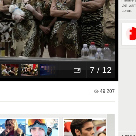
mentre s
Del Sant
Loren.
7 / 12
49.207