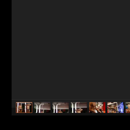
caricato da
Spettacolo Fanpage