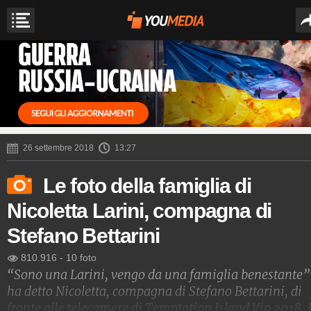
26 settembre 2018
13:27
Le foto della famiglia di
Nicoletta Larini, compagna di
Stefano Bettarini
810.916
-
10 foto
“Sono una Larini, vengo da una famiglia benestante”
ha detto Nicoletta, compagna di Stefano Bettarini, di
fronte alle telecamere di Temptation Island Vip 2018. 