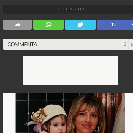
in effetti ha ragione. Figlia di un famoso pilota di
MOSTRA TUTTO
Formula 1 2 della moglie Barbara, Nicoletta viene da
una delle famiglie più in vista della Versilia.
13
Spettacolo Fanpage
4.053.344.358
-
9.454 video
-
76.076 foto
COMMENTA
1