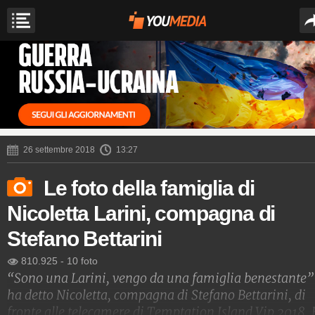
26 settembre 2018
13:27
Le foto della famiglia di
Nicoletta Larini, compagna di
Stefano Bettarini
810.925
-
10 foto
“Sono una Larini, vengo da una famiglia benestante”
ha detto Nicoletta, compagna di Stefano Bettarini, di
fronte alle telecamere di Temptation Island Vip 2018. 