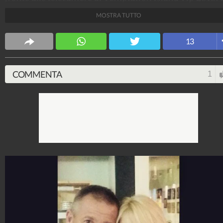
in effetti ha ragione. Figlia di un famoso pilota di
MOSTRA TUTTO
Formula 1 2 della moglie Barbara, Nicoletta viene da
una delle famiglie più in vista della Versilia.
13
Spettacolo Fanpage
4.053.365.398
-
9.454 video
-
76.076 foto
COMMENTA
1