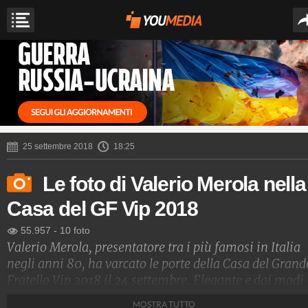
25 settembre 2018
18:25
Le foto di Valerio Merola nella
Casa del GF Vip 2018
55.957
-
10 foto
Valerio Merola, presentatore tra i più famosi in Italia
negli anni 80, ha varcato le porte della Casa del Grand
Fratello Vip 2018 il 24 settembre. Elegante e dai modi
forbiti, si è immediatamente amalgamato con il grup
MOSTRA TUTTO