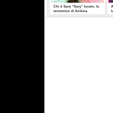
Chi è Sara “Sary” Iurato, la
A
tentatrice di Andrea
l
Petraroli a Temptation
S
Island 2026
s
Sara Iurato, soprannominata
G
“Sary”, è la tentatrice che ha fatto
l
vacillare Andrea Petraroli,
p
fidanzato di Iris De Lorenzis, a
C
Temptation Island 2026. Siciliana,
l
ha 24 anni e ha provato a mettere
o
in crisi il rapporto già precario tra
R
i due protagonisti del docu-reality
s
condotto da Filippo Bisciglia.
i
F