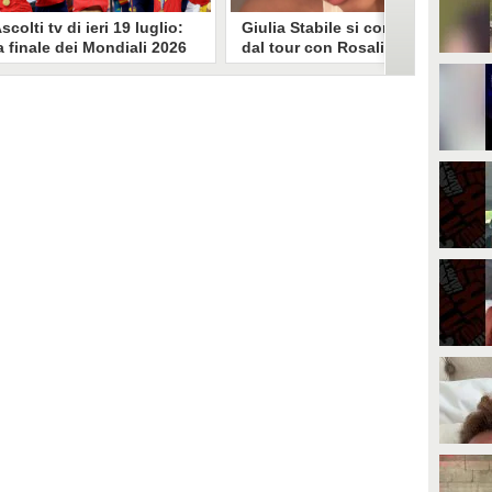
scolti tv di ieri 19 luglio:
Giulia Stabile si confessa
a finale dei Mondiali 2026
dal tour con Rosalia: "Non
pagna-Argentina
sono stata bene, costretta
travince (67.9%)
a stare chiusa in camera"
li ascolti tv di domenica 19
In giro per il mondo nel corpo di
uglio. Su Rai1 è stata trasmessa la
ballo di Rosalia, Giulia Stabile si è
artita conclusiva dei Mondiali di
lasciata andare a una confessione
alcio 2026, che ha visto trionfare
social dopo aver trascorso alcuni
a Spagna. Su Canale 5 è andato in
giorni chiusa nella sua stanza
nda un nuovo episodio di
d'hotel a causa di un malessere:
acconto di una notte. Nessuna
"La luce non arriva solo dagli
fida nell'access prime, è andata
altri. A volte è già dentro di noi".
n onda solo La Ruota della
ortuna.