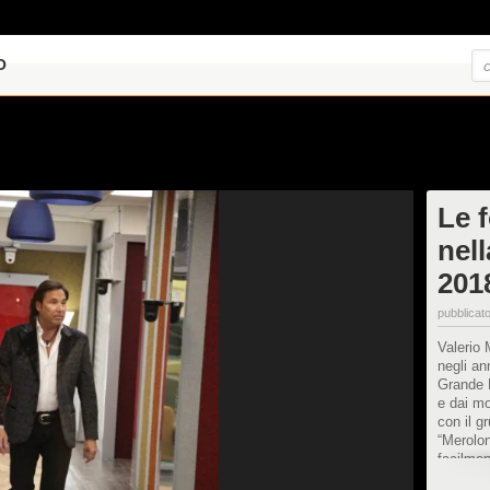
O
Le f
nel
201
pubblicato
Valerio 
negli an
Grande F
e dai mo
con il g
“Merolon
facilmen