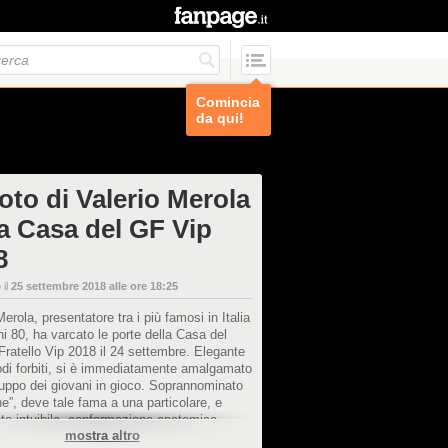
Comincia
da qui!
oto di Valerio Merola
la Casa del GF Vip
8
 il
25 settembre 2018 alle ore 18:25
Merola, presentatore tra i più famosi in Italia
ni 80, ha varcato le porte della Casa del
ratello Vip 2018 il 24 settembre. Elegante
di forbiti, si è immediatamente amalgamato
ruppo dei giovani in gioco. Soprannominato
e”, deve tale fama a una particolare, e
te intuibile, conformazione anatomica.
mostra altro