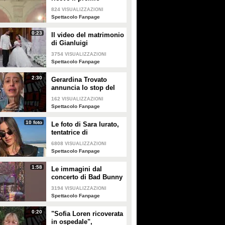
intitolato al padre
824
VISUALIZZAZIONI
Enrico
Spettacolo Fanpage
0:23
Il video del matrimonio
di Gianluigi
Donnarumma e Alessia
3754
VISUALIZZAZIONI
Elefante
Spettacolo Fanpage
2:30
Gerardina Trovato
annuncia lo stop del
tour per problemi di
162
VISUALIZZAZIONI
salute
Spettacolo Fanpage
10 foto
Le foto di Sara Iurato,
tentatrice di
Temptation Island 2026
6808
VISUALIZZAZIONI
Spettacolo Fanpage
1:58
Le immagini dal
concerto di Bad Bunny
a Milano
3194
VISUALIZZAZIONI
Spettacolo Fanpage
0:20
"Sofia Loren ricoverata
in ospedale",