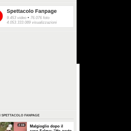
Spettacolo Fanpage
•
9.453 video
76.076 foto
4.053.333.089 visualizzazioni
I
SPETTACOLO FANPAGE
2:08
Malgioglio dopo il
caso Salmo: “Ho avuto