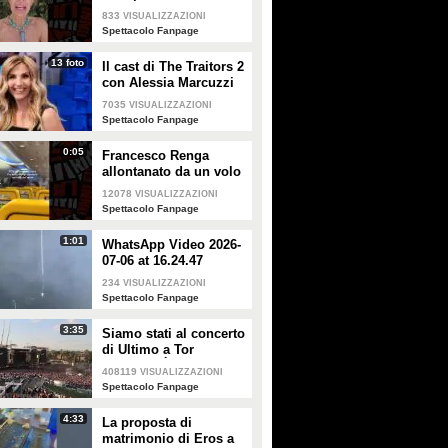
Alessandra Mussolini
833
VISUALIZZAZIONI
smentisce: "È serena e
Spettacolo Fanpage
forte"
13 foto
Il cast di The Traitors 2
con Alessia Marcuzzi
7035
VISUALIZZAZIONI
Spettacolo Fanpage
0:05
Francesco Renga
allontanato da un volo
Ryanair dopo una
12078
VISUALIZZAZIONI
discussione con gli
Spettacolo Fanpage
steward
1:01
WhatsApp Video 2026-
07-06 at 16.24.47
234
VISUALIZZAZIONI
Spettacolo Fanpage
3:35
Siamo stati al concerto
di Ultimo a Tor
Vergata: "È il giorno
408119
VISUALIZZAZIONI
che aspettavo, questa è
Spettacolo Fanpage
la favola"
4:33
La proposta di
matrimonio di Eros a