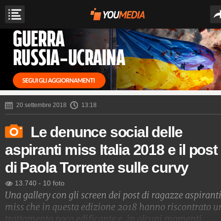
20 settembre 2018
13:18
Le denunce social delle
aspiranti miss Italia 2018 e il post
di Paola Torrente sulle curvy
13.740
-
10 foto
Una gallery con gli screen dei post di ragazze aspirant
miss che in questa edizione 2018 hanno riscontrato u
trattamento poco edificante e, in alcuni momenti,