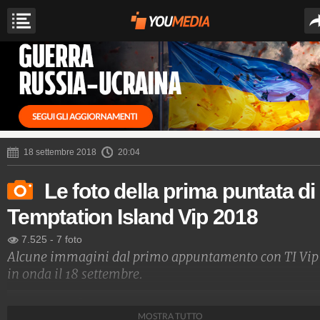
18 settembre 2018
20:04
Le foto della prima puntata di
Temptation Island Vip 2018
7.525
-
7 foto
Alcune immagini dal primo appuntamento con TI Vip
in onda il 18 settembre.
Spettacolo Fanpage
MOSTRA TUTTO
4.053.401.240
-
9.455 video
-
76.076 foto