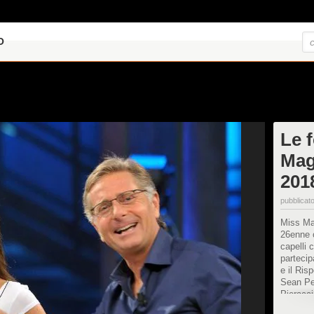
O
Le f
Mag
201
pubblicato
Miss Ma
26enne o
capelli 
partecip
e il Risp
Sean Pen
Pieracci