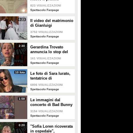
intitolato al padre
823
VISUALIZZAZIONI
Enrico
Spettacolo Fanpage
0:23
Il video del matrimonio
di Gianluigi
Donnarumma e Alessia
3752
VISUALIZZAZIONI
Elefante
Spettacolo Fanpage
2:30
Gerardina Trovato
annuncia lo stop del
tour per problemi di
161
VISUALIZZAZIONI
salute
Spettacolo Fanpage
10 foto
Le foto di Sara Iurato,
tentatrice di
Temptation Island 2026
6806
VISUALIZZAZIONI
Spettacolo Fanpage
1:58
Le immagini dal
concerto di Bad Bunny
a Milano
3194
VISUALIZZAZIONI
Spettacolo Fanpage
0:20
"Sofia Loren ricoverata
in ospedale",