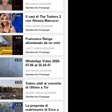
Alessandra Mussolini
832
VISUALIZZAZIONI
smentisce: "È serena e
Spettacolo Fanpage
forte"
13 foto
Il cast di The Traitors 2
con Alessia Marcuzzi
7022
VISUALIZZAZIONI
Spettacolo Fanpage
0:05
Francesco Renga
allontanato da un volo
Ryanair dopo una
12077
VISUALIZZAZIONI
discussione con gli
Spettacolo Fanpage
steward
1:01
WhatsApp Video 2026-
07-06 at 16.24.47
234
VISUALIZZAZIONI
Spettacolo Fanpage
3:35
Siamo stati al concerto
di Ultimo a Tor
Vergata: "È il giorno
407641
VISUALIZZAZIONI
che aspettavo, questa è
Spettacolo Fanpage
la favola"
4:33
La proposta di
matrimonio di Eros a