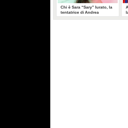
Chi è Sara “Sary” Iurato, la
A
tentatrice di Andrea
l
Petraroli a Temptation
S
Island 2026
s
Sara Iurato, soprannominata
G
“Sary”, è la tentatrice che ha fatto
l
vacillare Andrea Petraroli,
p
fidanzato di Iris De Lorenzis, a
C
Temptation Island 2026. Siciliana,
l
ha 24 anni e ha provato a mettere
o
in crisi il rapporto già precario tra
R
i due protagonisti del docu-reality
s
condotto da Filippo Bisciglia.
i
F