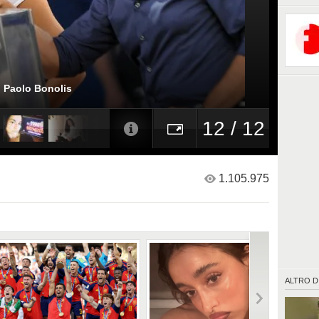
i Paolo Bonolis
12 / 12
1.105.975
ALTRO D