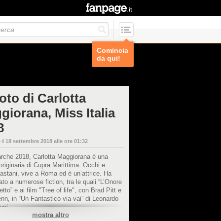
Comincia
da qui!
oto di Carlotta
giorana, Miss Italia
8
 il
18 settembre 2018 alle ore 01:32
rche 2018, Carlotta Maggiorana è una
riginaria di Cupra Marittima. Occhi e
castani, vive a Roma ed è un’attrice. Ha
ato a numerose fiction, tra le quali “L’Onore
etto” e ai film "Tree of life", con Brad Pitt e
n, in “Un Fantastico via vai” di Leonardo
oni.
mostra altro