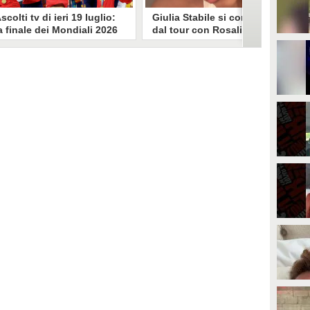
scolti tv di ieri 19 luglio:
Giulia Stabile si confessa
a finale dei Mondiali 2026
dal tour con Rosalia: "Non
pagna-Argentina
sono stata bene, costretta
travince (67.9%)
a stare chiusa in camera"
li ascolti tv di domenica 19
In giro per il mondo nel corpo di
uglio. Su Rai1 è stata trasmessa la
ballo di Rosalia, Giulia Stabile si è
artita conclusiva dei Mondiali di
lasciata andare a una confessione
alcio 2026, che ha visto trionfare
social dopo aver trascorso alcuni
a Spagna. Su Canale 5 è andato in
giorni chiusa nella sua stanza
nda un nuovo episodio di
d'hotel a causa di un malessere:
acconto di una notte. Nessuna
"La luce non arriva solo dagli
fida nell'access prime, è andata
altri. A volte è già dentro di noi".
n onda solo La Ruota della
ortuna.