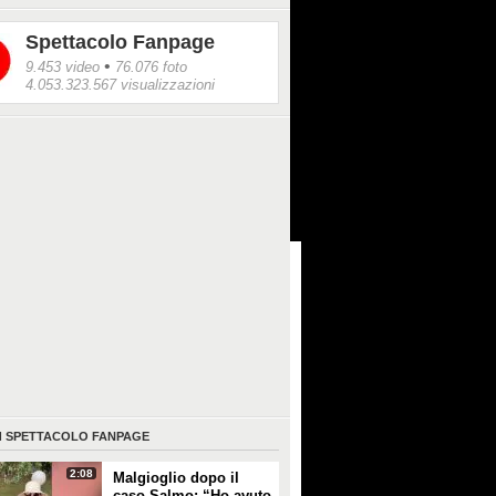
Spettacolo Fanpage
•
9.453 video
76.076 foto
4.053.323.567 visualizzazioni
I
SPETTACOLO FANPAGE
2:08
Malgioglio dopo il
caso Salmo: “Ho avuto