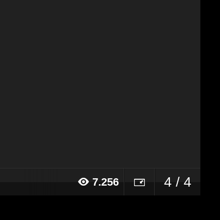
4 / 4
7.256
18 alle ore 22:57