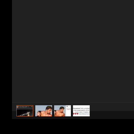
caricato da
Spettacolo Fanpage