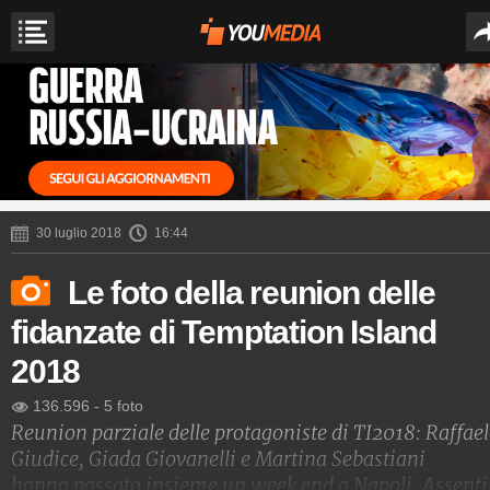
30 luglio 2018
16:44
Le foto della reunion delle
fidanzate di Temptation Island
2018
136.596
-
5 foto
Reunion parziale delle protagoniste di TI2018: Raffae
Giudice, Giada Giovanelli e Martina Sebastiani
hanno passato insieme un week end a Napoli. Assenti 