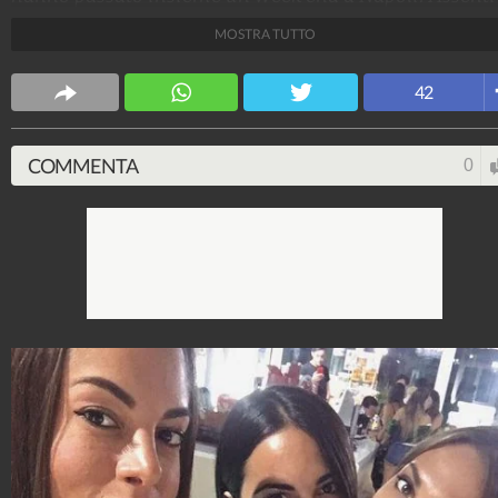
altre tre (Ida Platano, Valentina De Biasi e Lara Rosie
MOSTRA TUTTO
Zorzetto).
Spettacolo Fanpage
42
4.053.362.403
-
9.454 video
-
76.076 foto
COMMENTA
0