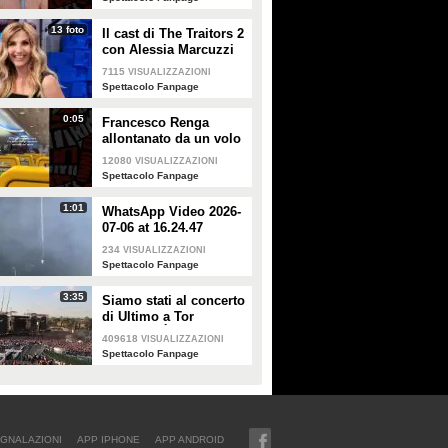
forte"
13 foto
Il cast di The Traitors 2
con Alessia Marcuzzi
7115
VISUALIZZAZIONI
Spettacolo Fanpage
0:05
Francesco Renga
allontanato da un volo
Ryanair dopo una
12080
VISUALIZZAZIONI
discussione con gli
Spettacolo Fanpage
steward
1:01
WhatsApp Video 2026-
07-06 at 16.24.47
234
VISUALIZZAZIONI
Spettacolo Fanpage
3:35
Siamo stati al concerto
di Ultimo a Tor
Vergata: "È il giorno
409618
VISUALIZZAZIONI
che aspettavo, questa è
Spettacolo Fanpage
la favola"
GNALAZIONI
APP IPHONE
APP ANDROID