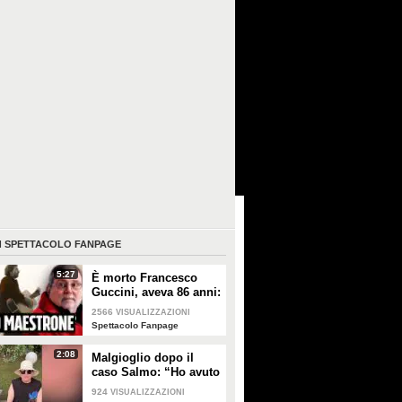
I
SPETTACOLO FANPAGE
5:27
È morto Francesco
Guccini, aveva 86 anni:
è stato uno dei
2566
VISUALIZZAZIONI
cantautori più
Spettacolo Fanpage
importanti di sempre
2:08
Malgioglio dopo il
caso Salmo: “Ho avuto
un melanoma. Mettete
924
VISUALIZZAZIONI
la crema, non sentite i