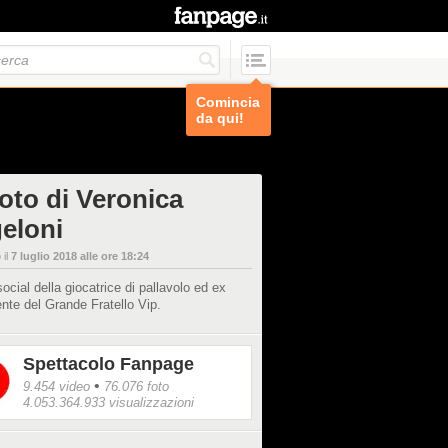
Comincia
da qui!
foto di Veronica
eloni
 il
7 luglio 2018 alle ore 18:24
social della giocatrice di pallavolo ed ex
nte del Grande Fratello Vip.
Spettacolo Fanpage
•
9.454 video
76.076 foto
4.053.364.933 visualizzazioni