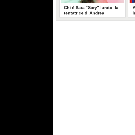
Chi è Sara “Sary” Iurato, la
A
tentatrice di Andrea
l
Petraroli a Temptation
S
Island 2026
s
Sara Iurato, soprannominata
G
“Sary”, è la tentatrice che ha fatto
l
vacillare Andrea Petraroli,
p
fidanzato di Iris De Lorenzis, a
C
Temptation Island 2026. Siciliana,
l
ha 24 anni e ha provato a mettere
o
in crisi il rapporto già precario tra
R
i due protagonisti del docu-reality
s
condotto da Filippo Bisciglia.
i
F