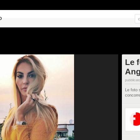
O
Le 
Ang
pubblicato
Le foto 
concorre