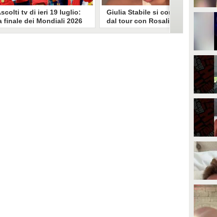
scolti tv di ieri 19 luglio:
Giulia Stabile si confessa
a finale dei Mondiali 2026
dal tour con Rosalia: "Non
pagna-Argentina
sono stata bene, costretta
travince (67.9%)
a stare chiusa in camera"
li ascolti tv di domenica 19
In giro per il mondo nel corpo di
uglio. Su Rai1 è stata trasmessa la
ballo di Rosalia, Giulia Stabile si è
artita conclusiva dei Mondiali di
lasciata andare a una confessione
alcio 2026, che ha visto trionfare
social dopo aver trascorso alcuni
a Spagna. Su Canale 5 è andato in
giorni chiusa nella sua stanza
nda un nuovo episodio di
d'hotel a causa di un malessere:
acconto di una notte. Nessuna
"La luce non arriva solo dagli
fida nell'access prime, è andata
altri. A volte è già dentro di noi".
n onda solo La Ruota della
ortuna.