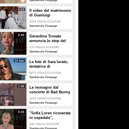
Spettacolo Fanpage
0:23
Il video del matrimonio
di Gianluigi
Donnarumma e Alessia
3764
VISUALIZZAZIONI
Elefante
Spettacolo Fanpage
2:30
Gerardina Trovato
annuncia lo stop del
tour per problemi di
174
VISUALIZZAZIONI
salute
Spettacolo Fanpage
10 foto
Le foto di Sara Iurato,
tentatrice di
Temptation Island 2026
6875
VISUALIZZAZIONI
Spettacolo Fanpage
1:58
Le immagini dal
concerto di Bad Bunny
a Milano
3194
VISUALIZZAZIONI
Spettacolo Fanpage
0:20
"Sofia Loren ricoverata
in ospedale",
Alessandra Mussolini
836
VISUALIZZAZIONI
smentisce: "È serena e
Spettacolo Fanpage