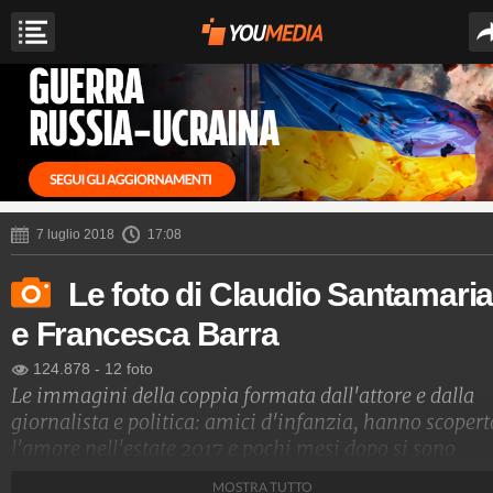
7 luglio 2018
17:08
Le foto di Claudio Santamari
e Francesca Barra
124.878
-
12 foto
Le immagini della coppia formata dall'attore e dalla
giornalista e politica: amici d'infanzia, hanno scopert
l'amore nell'estate 2017 e pochi mesi dopo si sono
sposati a Las Vegas.
MOSTRA TUTTO