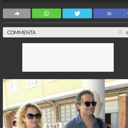
Spettacolo Fanpage
16
4.053.332.532
-
9.453 video
-
76.076 foto
COMMENTA
0