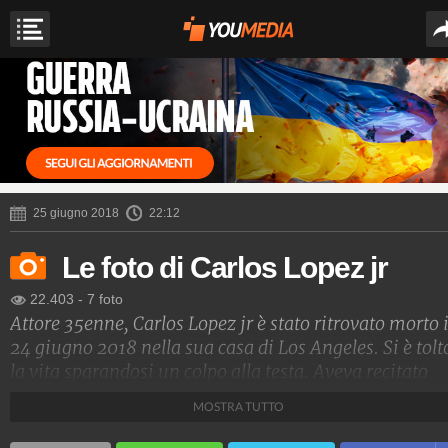
25 giugno 2018
22:12
Le foto di Carlos Lopez jr
22.403
-
7 foto
Attore 35enne, Carlos Lopez jr è stato ritrovato morto i
24 giugno 2018 nella sua casa di Los Angeles. Si è tolt
la vita sparandosi un colpo alla testa. Aveva recitato
accanto a Tom Cruise nel film Barry Seal.
MOSTRA TUTTO
Spettacolo Fanpage