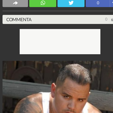
0
4.053.401.848
-
9.455 video
-
76.076 foto
COMMENTA
0