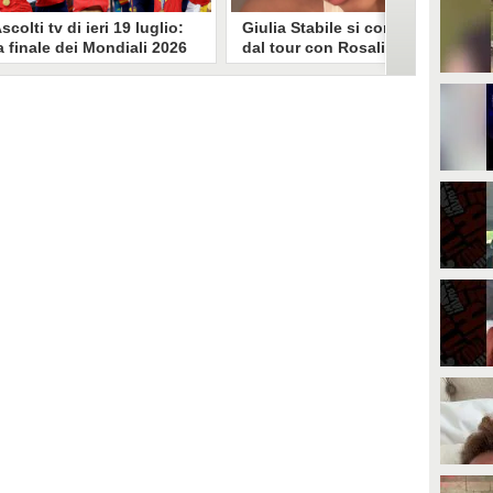
scolti tv di ieri 19 luglio:
Giulia Stabile si confessa
a finale dei Mondiali 2026
dal tour con Rosalia: "Non
pagna-Argentina
sono stata bene, costretta
travince (67.9%)
a stare chiusa in camera"
li ascolti tv di domenica 19
In giro per il mondo nel corpo di
uglio. Su Rai1 è stata trasmessa la
ballo di Rosalia, Giulia Stabile si è
artita conclusiva dei Mondiali di
lasciata andare a una confessione
alcio 2026, che ha visto trionfare
social dopo aver trascorso alcuni
a Spagna. Su Canale 5 è andato in
giorni chiusa nella sua stanza
nda un nuovo episodio di
d'hotel a causa di un malessere:
acconto di una notte. Nessuna
"La luce non arriva solo dagli
fida nell'access prime, è andata
altri. A volte è già dentro di noi".
n onda solo La Ruota della
ortuna.