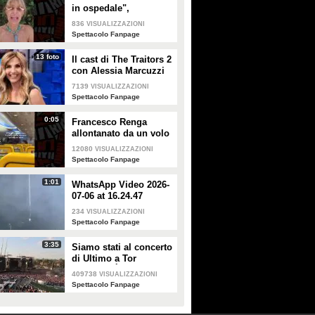
in ospedale",
Alessandra Mussolini
836
VISUALIZZAZIONI
smentisce: "È serena e
Spettacolo Fanpage
forte"
13 foto
Il cast di The Traitors 2
con Alessia Marcuzzi
7139
VISUALIZZAZIONI
Spettacolo Fanpage
0:05
Francesco Renga
allontanato da un volo
Ryanair dopo una
12080
VISUALIZZAZIONI
discussione con gli
Spettacolo Fanpage
steward
1:01
WhatsApp Video 2026-
07-06 at 16.24.47
234
VISUALIZZAZIONI
Spettacolo Fanpage
3:35
Siamo stati al concerto
di Ultimo a Tor
Vergata: "È il giorno
409738
VISUALIZZAZIONI
che aspettavo, questa è
Spettacolo Fanpage
la favola"