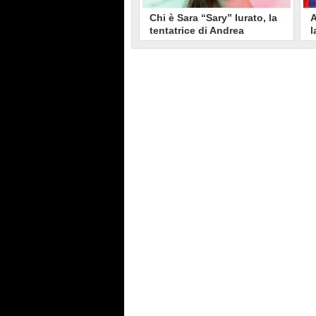
Chi è Sara “Sary” Iurato, la
A
tentatrice di Andrea
l
Petraroli a Temptation
S
Island 2026
s
Sara Iurato, soprannominata
G
“Sary”, è la tentatrice che ha fatto
l
vacillare Andrea Petraroli,
p
fidanzato di Iris De Lorenzis, a
C
Temptation Island 2026. Siciliana,
l
ha 24 anni e ha provato a mettere
o
in crisi il rapporto già precario tra
R
i due protagonisti del docu-reality
s
condotto da Filippo Bisciglia.
i
F