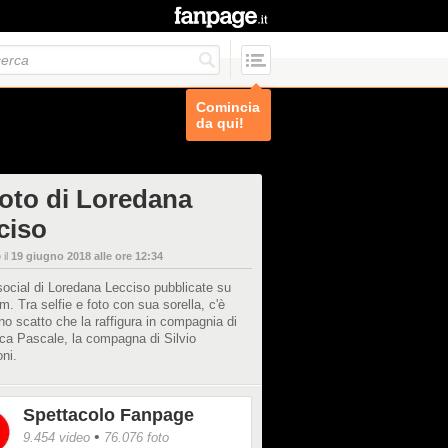
Comincia
da qui!
foto di Loredana
ciso
 il
19 giugno 2018 alle ore 12:34
social di Loredana Lecciso pubblicate su
m. Tra selfie e foto con sua sorella, c'è
o scatto che la raffigura in compagnia di
ca Pascale, la compagna di Silvio
oni.
Spettacolo Fanpage
•
9.454 video
76.076 foto