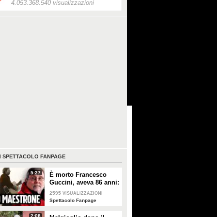
4.053.368.540 visualizzazioni
I
SPETTACOLO FANPAGE
5:27
È morto Francesco
Guccini, aveva 86 anni:
è stato uno dei
2595
VISUALIZZAZIONI
cantautori più
Spettacolo Fanpage
importanti di sempre
2:08