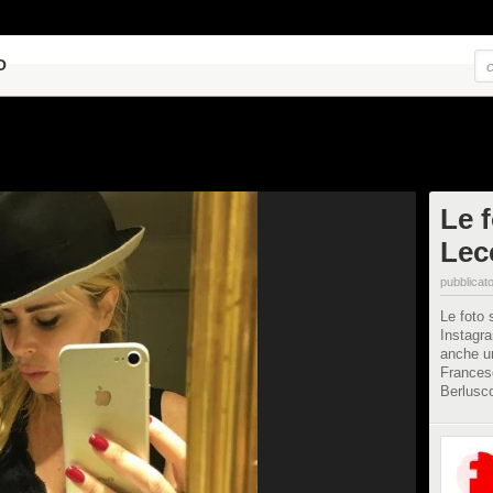
O
Le 
Lec
pubblicato
Le foto 
Instagra
anche un
Frances
Berlusc