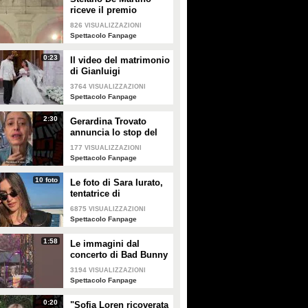
riceve il premio
intitolato al padre
826
VISUALIZZAZIONI
Enrico
Spettacolo Fanpage
0:23
Il video del matrimonio
di Gianluigi
Donnarumma e Alessia
3764
VISUALIZZAZIONI
Elefante
Spettacolo Fanpage
2:30
Gerardina Trovato
annuncia lo stop del
tour per problemi di
177
VISUALIZZAZIONI
salute
Spettacolo Fanpage
10 foto
Le foto di Sara Iurato,
tentatrice di
Temptation Island 2026
6875
VISUALIZZAZIONI
Spettacolo Fanpage
1:58
Le immagini dal
concerto di Bad Bunny
a Milano
3194
VISUALIZZAZIONI
Spettacolo Fanpage
0:20
"Sofia Loren ricoverata