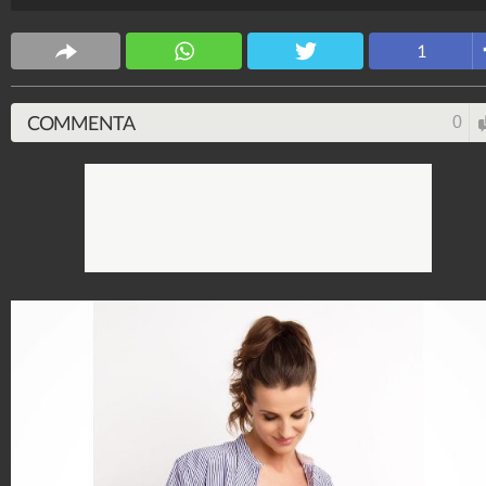
Spettacolo Fanpage
4.053.354.673
-
9.454 video
-
76.076 foto
1
COMMENTA
0