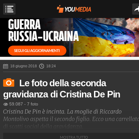
18 giugno 2018
18:24
Le foto della seconda
gravidanza di Cristina De Pin
59.087
-
7 foto
Cristina De Pin è incinta. La moglie di Riccardo
Montolivo aspetta il secondo figlio. Ecco una carrellat
di scatti social della gravidanza.
MOSTRA TUTTO