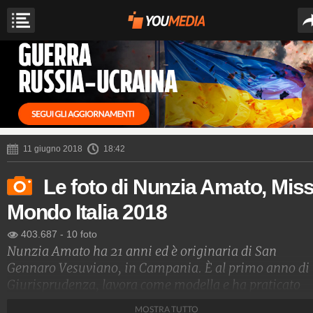
11 giugno 2018
18:42
Le foto di Nunzia Amato, Mis
Mondo Italia 2018
403.687
-
10 foto
Nunzia Amato ha 21 anni ed è originaria di San
Gennaro Vesuviano, in Campania. È al primo anno di
Giurisprudenza, lavora come modella e ha praticato
ciclismo a livello agonistico. Dopo essere stata
MOSTRA TUTTO