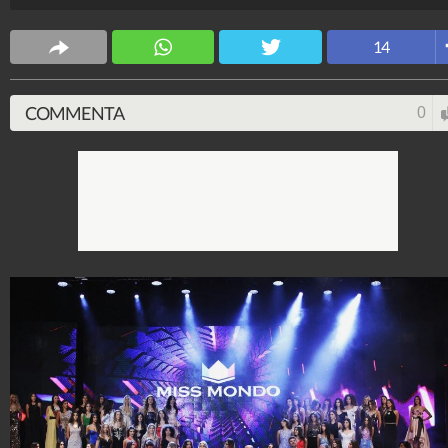
incoronata Miss Mondo Italia 2018, rappresenterà il
nostro Paese alla finale in Cina.
14
Spettacolo Fanpage
4.053.353.367
-
9.454 video
-
76.076 foto
COMMENTA
0