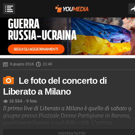
9 giugno 2018
21:40
Le foto del concerto di
Liberato a Milano
16.564
-
9 foto
Il primo live di Liberato a Milano è quello di sabato 9
giugno presso Piazzale Donne Partigiane in Barona,
quartiere milanese a sud della città. L'artista
napoletano, dal volto ignoto, giunge a Milano a un m
MOSTRA TUTTO