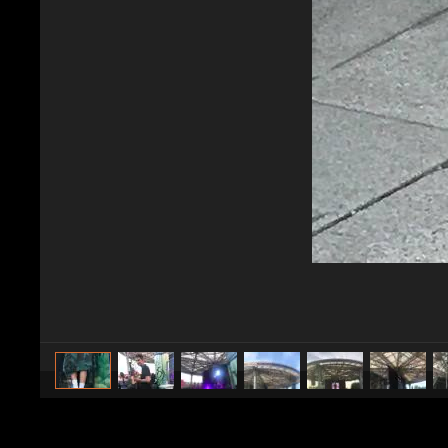
caricato da
Spettacolo Fanpage