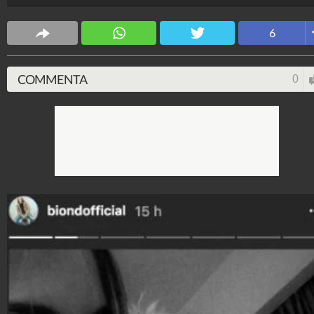
affinità. Dopo poco hanno intrapreso una relazione.
Ecco una carrellata di scatti che li ritraggono insieme
6
Spettacolo Fanpage
4.053.324.447
-
9.453 video
-
76.076 foto
COMMENTA
0