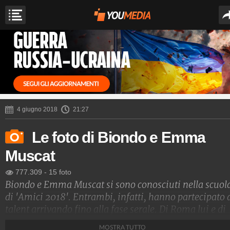
4 giugno 2018
21:27
Le foto di Biondo e Emma
Muscat
777.309
-
15 foto
Biondo e Emma Muscat si sono conosciuti nella scuol
di 'Amici 2018'. Entrambi, infatti, hanno partecipato 
talent arrivando fino alla fase serale. Di Roma lui e di
Malta lei, hanno scoperto subito di avere una grande
MOSTRA TUTTO