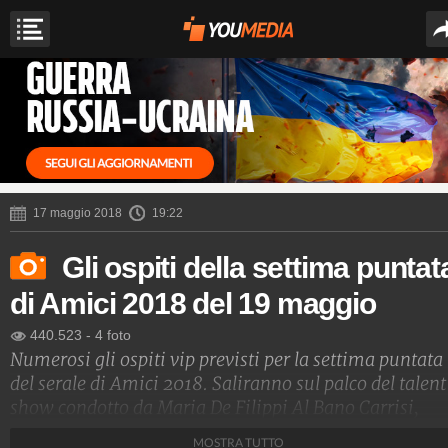
17 maggio 2018
19:22
Gli ospiti della settima puntat
di Amici 2018 del 19 maggio
440.523
-
4 foto
Numerosi gli ospiti vip previsti per la settima puntata
del serale di Amici 2018. Saliranno sul palco del talent
show condotto da Maria De Filippi Al Bano Carrisi,
Fedez, J-Ax, Massimo Ranieri e, ma non è ancora cert
MOSTRA TUTTO