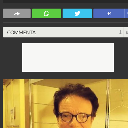
Romina Power. Nel corso della puntata si disputerà la
finale di ballo tra Bryan Ramirez e Lauren Celentano.
44
Spettacolo Fanpage
4.053.368.084
-
9.454 video
-
76.076 foto
COMMENTA
1