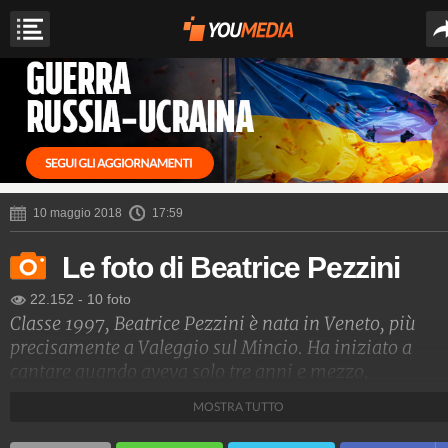
10 maggio 2018
17:59
Le foto di Beatrice Pezzini
22.152
-
10 foto
Classe 1997, Beatrice Pezzini è nata in Veneto, più
precisamente a Valeggio sul Mincio. Ha iniziato a
cantare quando aveva solo tre anni e mezzo,
intrattenendo i suoi genitori. Ha frequentato il
MOSTRA TUTTO
conservatorio dove ha studiato canto, pianoforte e jaz
Nel 2018 è entrata nel team di J-Ax nella trasmissione