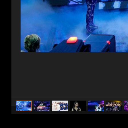
caricato da
Spettacolo Fanpage