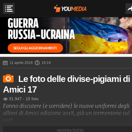
11 aprile 2018
19:19
Le foto delle divise-pigiami di
Amici 17
31.947
-
15 foto
Fanno discutere (e sorridere) le nuove uniformi degli
allievi di Amici edizione 2018, già un tormentone sul
web.
MOSTRA TUTTO