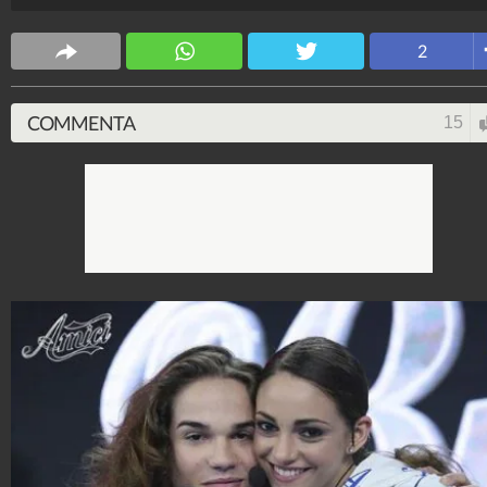
Spettacolo Fanpage
4.053.399.417
-
9.455 video
-
76.076 foto
2
COMMENTA
15