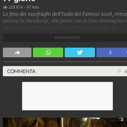
119.874
-
57 foto
Le foto dei naufraghi dell'Isola dei Famosi 2018, rima
ancora in Honduras, alle prese con la loro immagine e
kg persi dopo 77 giorni di permanenza isolana. Le
reazioni sono state delle più disparate: da Amaurys
MOSTRA TUTTO
Perez avvilito di fronte ai 23 kg persi alla divertita
Bianca Atzei che di kg non ne ha persi nemmeno uno
3
Credits: Frezza la Fata/Ipa
COMMENTA
0
Spettacolo Fanpage
4.053.342.836
-
9.454 video
-
76.076 foto