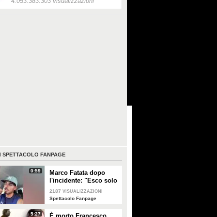
4.053.383.303 visualizzazioni
I
SPETTACOLO FANPAGE
0:59
Marco Fatata dopo
l'incidente: "Esco solo
di sera, i primi tempi
2187
VISUALIZZAZIONI
non riuscivo a
Spettacolo Fanpage
guardarmi"
5:27
È morto Francesco