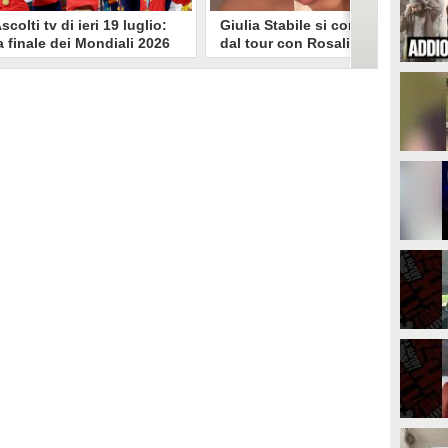
scolti tv di ieri 19 luglio:
Giulia Stabile si confessa
a finale dei Mondiali 2026
dal tour con Rosalia: "Non
pagna-Argentina
sono stata bene, costretta
travince (67.9%)
a stare chiusa in camera"
li ascolti tv di domenica 19
In giro per il mondo nel corpo di
uglio. Su Rai1 è stata trasmessa la
ballo di Rosalia, Giulia Stabile si è
artita conclusiva dei Mondiali di
lasciata andare a una confessione
alcio 2026, che ha visto trionfare
social dopo aver trascorso alcuni
a Spagna. Su Canale 5 è andato in
giorni chiusa nella sua stanza
nda un nuovo episodio di
d'hotel a causa di un malessere:
acconto di una notte. Nessuna
"La luce non arriva solo dagli
fida nell'access prime, è andata
altri. A volte è già dentro di noi".
n onda solo La Ruota della
ortuna.