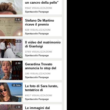
un cancro della pelle"
e apre al dibattito sulle
9942
VISUALIZZAZIONI
creme solari
Spettacolo Fanpage
2:41
Stefano De Martino
riceve il premio
intitolato al padre
828
VISUALIZZAZIONI
Enrico
Spettacolo Fanpage
0:23
Il video del matrimonio
di Gianluigi
Donnarumma e Alessia
3765
VISUALIZZAZIONI
Elefante
Spettacolo Fanpage
2:30
Gerardina Trovato
annuncia lo stop del
tour per problemi di
180
VISUALIZZAZIONI
salute
Spettacolo Fanpage
10 foto
Le foto di Sara Iurato,
tentatrice di
Temptation Island 2026
6917
VISUALIZZAZIONI
Spettacolo Fanpage
1:58
Le immagini dal