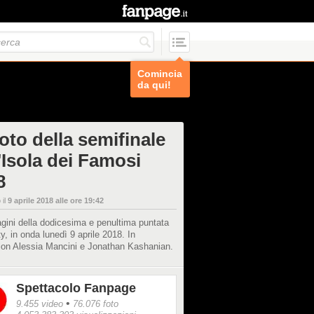
Comincia
da qui!
oto della semifinale
'Isola dei Famosi
8
 il
9 aprile 2018 alle ore 19:42
gini della dodicesima e penultima puntata
ity, in onda lunedì 9 aprile 2018. In
ion Alessia Mancini e Jonathan Kashanian.
Spettacolo Fanpage
•
9.455 video
76.076 foto