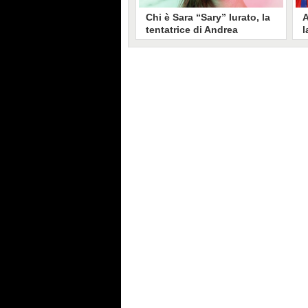
Chi è Sara “Sary” Iurato, la
A
tentatrice di Andrea
l
Petraroli a Temptation
S
Island 2026
s
Sara Iurato, soprannominata
G
“Sary”, è la tentatrice che ha fatto
l
vacillare Andrea Petraroli,
p
fidanzato di Iris De Lorenzis, a
C
Temptation Island 2026. Siciliana,
l
ha 24 anni e ha provato a mettere
o
in crisi il rapporto già precario tra
R
i due protagonisti del docu-reality
s
condotto da Filippo Bisciglia.
i
F