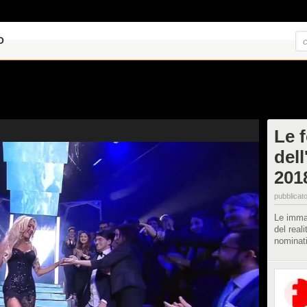
O
Le f
dell
201
pubblicato
Le imma
del real
nominat