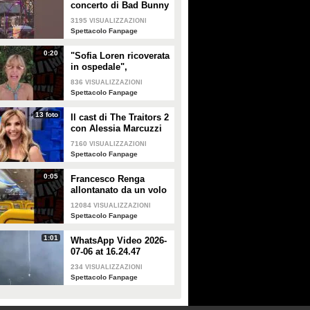
concerto di Bad Bunny
a Milano
3195
VISUALIZZAZIONI
Spettacolo Fanpage
0:20
"Sofia Loren ricoverata
in ospedale",
Alessandra Mussolini
836
VISUALIZZAZIONI
smentisce: "È serena e
Spettacolo Fanpage
forte"
13 foto
Il cast di The Traitors 2
con Alessia Marcuzzi
7160
VISUALIZZAZIONI
Spettacolo Fanpage
0:05
Francesco Renga
allontanato da un volo
Ryanair dopo una
12084
VISUALIZZAZIONI
discussione con gli
Spettacolo Fanpage
steward
1:01
WhatsApp Video 2026-
07-06 at 16.24.47
234
VISUALIZZAZIONI
Spettacolo Fanpage