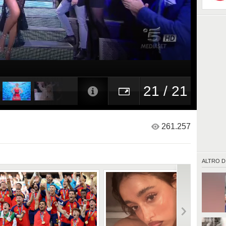
21 / 21
261.257
ALTRO D