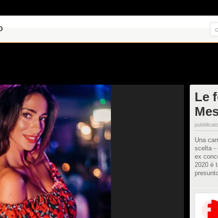
O
Le f
Mes
pubblicato
Una carr
scelta -
ex conco
2020 è t
presunto