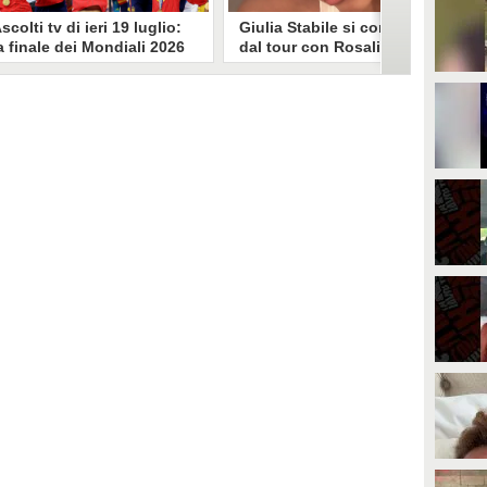
scolti tv di ieri 19 luglio:
Giulia Stabile si confessa
a finale dei Mondiali 2026
dal tour con Rosalia: "Non
pagna-Argentina
sono stata bene, costretta
travince (67.9%)
a stare chiusa in camera"
li ascolti tv di domenica 19
In giro per il mondo nel corpo di
uglio. Su Rai1 è stata trasmessa la
ballo di Rosalia, Giulia Stabile si è
artita conclusiva dei Mondiali di
lasciata andare a una confessione
alcio 2026, che ha visto trionfare
social dopo aver trascorso alcuni
a Spagna. Su Canale 5 è andato in
giorni chiusa nella sua stanza
nda un nuovo episodio di
d'hotel a causa di un malessere:
acconto di una notte. Nessuna
"La luce non arriva solo dagli
fida nell'access prime, è andata
altri. A volte è già dentro di noi".
n onda solo La Ruota della
ortuna.