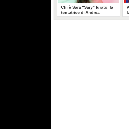
Chi è Sara “Sary” Iurato, la
A
tentatrice di Andrea
l
Petraroli a Temptation
S
Island 2026
s
Sara Iurato, soprannominata
G
“Sary”, è la tentatrice che ha fatto
l
vacillare Andrea Petraroli,
p
fidanzato di Iris De Lorenzis, a
C
Temptation Island 2026. Siciliana,
l
ha 24 anni e ha provato a mettere
o
in crisi il rapporto già precario tra
R
i due protagonisti del docu-reality
s
condotto da Filippo Bisciglia.
i
F