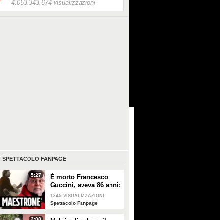
4.053.343.674 visualizzazioni
I
SPETTACOLO FANPAGE
5:27
È morto Francesco
Guccini, aveva 86 anni:
è stato uno dei
1345
VISUALIZZAZIONI
cantautori più
Spettacolo Fanpage
importanti di sempre
2:08