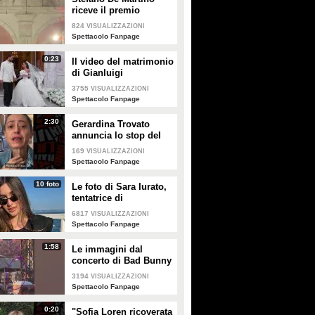
riceve il premio
intitolato al padre
824
VISUALIZZAZIONI
Enrico
Spettacolo Fanpage
0:23
Il video del matrimonio
di Gianluigi
Donnarumma e Alessia
3755
VISUALIZZAZIONI
Elefante
Spettacolo Fanpage
2:30
Gerardina Trovato
annuncia lo stop del
tour per problemi di
169
VISUALIZZAZIONI
salute
Spettacolo Fanpage
10 foto
Le foto di Sara Iurato,
tentatrice di
Temptation Island 2026
6817
VISUALIZZAZIONI
Spettacolo Fanpage
1:58
Le immagini dal
concerto di Bad Bunny
a Milano
3194
VISUALIZZAZIONI
Spettacolo Fanpage
0:20
"Sofia Loren ricoverata