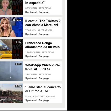
in ospedale",
Alessandra Mussolini
835
VISUALIZZAZIONI
smentisce: "È serena e
Spettacolo Fanpage
forte"
13 foto
Il cast di The Traitors 2
con Alessia Marcuzzi
7061
VISUALIZZAZIONI
Spettacolo Fanpage
0:05
Francesco Renga
allontanato da un volo
Ryanair dopo una
12079
VISUALIZZAZIONI
discussione con gli
Spettacolo Fanpage
steward
1:01
WhatsApp Video 2026-
07-06 at 16.24.47
234
VISUALIZZAZIONI
Spettacolo Fanpage
3:35
Siamo stati al concerto
di Ultimo a Tor
Vergata: "È il giorno
408773
VISUALIZZAZIONI
che aspettavo, questa è
Spettacolo Fanpage
la favola"