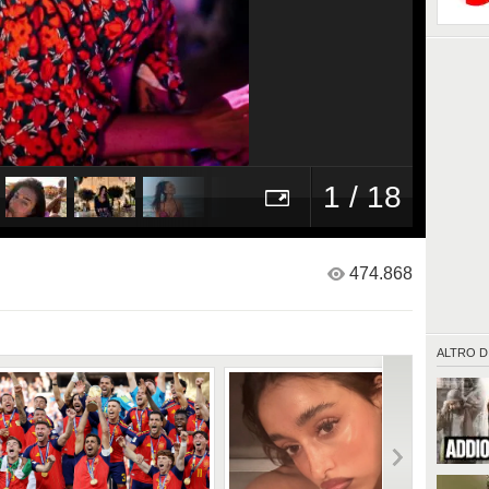
1 / 18
474.868
ALTRO D