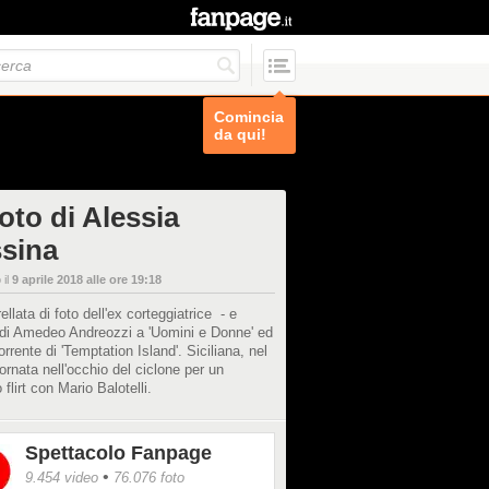
Comincia
da qui!
oto di Alessia
sina
 il
9 aprile 2018 alle ore 19:18
ellata di foto dell'ex corteggiatrice - e
 di Amedeo Andreozzi a 'Uomini e Donne' ed
rrente di 'Temptation Island'. Siciliana, nel
ornata nell'occhio del ciclone per un
 flirt con Mario Balotelli.
Spettacolo Fanpage
•
9.454 video
76.076 foto