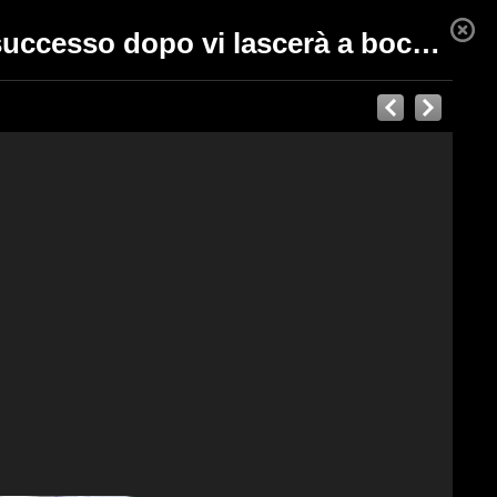
Salva un'ape in difficoltà nel giardino di casa: ciò che è successo dopo vi lascerà a bocca aperta