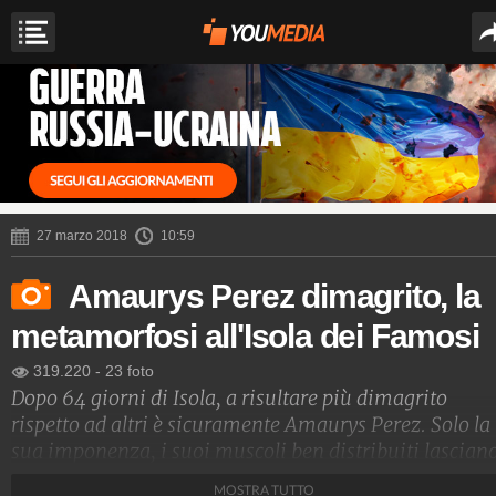
27 marzo 2018
10:59
Amaurys Perez dimagrito, la
metamorfosi all'Isola dei Famosi
319.220
-
23 foto
Dopo 64 giorni di Isola, a risultare più dimagrito
rispetto ad altri è sicuramente Amaurys Perez. Solo la
sua imponenza, i suoi muscoli ben distribuiti lascian
pensare che fisicamente sia integro, ma le foto degli
MOSTRA TUTTO