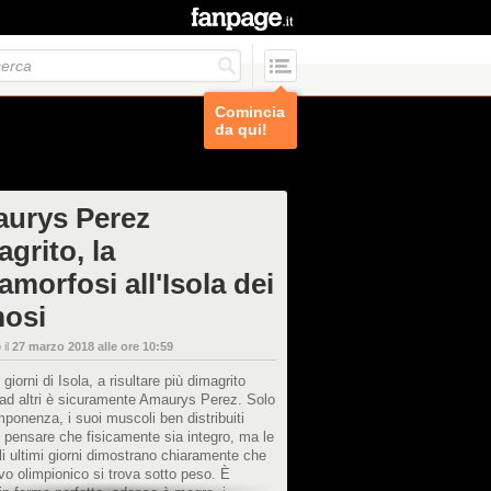
Comincia
da qui!
urys Perez
grito, la
morfosi all'Isola dei
osi
 il
27 marzo 2018 alle ore 10:59
giorni di Isola, a risultare più dimagrito
 ad altri è sicuramente Amaurys Perez. Solo
mponenza, i suoi muscoli ben distribuiti
 pensare che fisicamente sia integro, ma le
li ultimi giorni dimostrano chiaramente che
ivo olimpionico si trova sotto peso. È