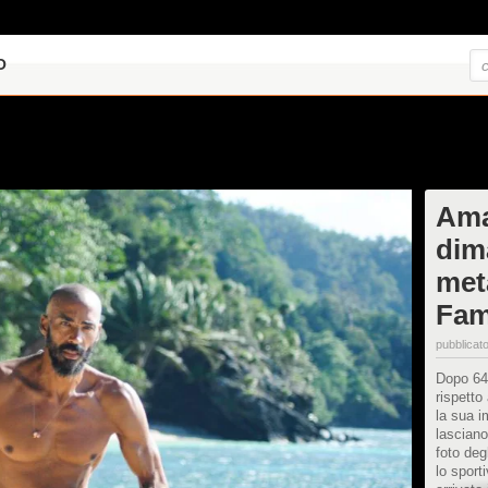
O
Ama
dima
meta
Fam
pubblicato
Dopo 64 
rispetto
la sua i
lasciano
foto deg
lo sport