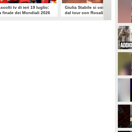
scolti tv di ieri 19 luglio:
Giulia Stabile si confessa
a finale dei Mondiali 2026
dal tour con Rosalia: "Non
pagna-Argentina
sono stata bene, costretta
travince (67.9%)
a stare chiusa in camera"
li ascolti tv di domenica 19
In giro per il mondo nel corpo di
uglio. Su Rai1 è stata trasmessa la
ballo di Rosalia, Giulia Stabile si è
artita conclusiva dei Mondiali di
lasciata andare a una confessione
alcio 2026, che ha visto trionfare
social dopo aver trascorso alcuni
a Spagna. Su Canale 5 è andato in
giorni chiusa nella sua stanza
nda un nuovo episodio di
d'hotel a causa di un malessere:
acconto di una notte. Nessuna
"La luce non arriva solo dagli
fida nell'access prime, è andata
altri. A volte è già dentro di noi".
n onda solo La Ruota della
ortuna.