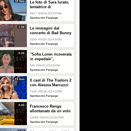
10 foto
Le foto di Sara Iurato,
tentatrice di
Temptation Island 2026
6917
VISUALIZZAZIONI
Spettacolo Fanpage
1:58
Le immagini dal
concerto di Bad Bunny
a Milano
3195
VISUALIZZAZIONI
Spettacolo Fanpage
0:20
"Sofia Loren ricoverata
in ospedale",
Alessandra Mussolini
836
VISUALIZZAZIONI
smentisce: "È serena e
Spettacolo Fanpage
forte"
13 foto
Il cast di The Traitors 2
con Alessia Marcuzzi
7160
VISUALIZZAZIONI
Spettacolo Fanpage
0:05
Francesco Renga
allontanato da un volo
Ryanair dopo una
12084
VISUALIZZAZIONI
discussione con gli
Spettacolo Fanpage
steward