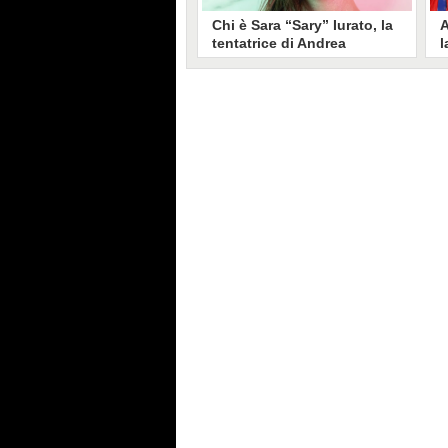
Chi è Sara “Sary” Iurato, la
A
tentatrice di Andrea
l
Petraroli a Temptation
S
Island 2026
s
Sara Iurato, soprannominata
G
“Sary”, è la tentatrice che ha fatto
l
vacillare Andrea Petraroli,
p
fidanzato di Iris De Lorenzis, a
C
Temptation Island 2026. Siciliana,
l
ha 24 anni e ha provato a mettere
o
in crisi il rapporto già precario tra
R
i due protagonisti del docu-reality
s
condotto da Filippo Bisciglia.
i
F