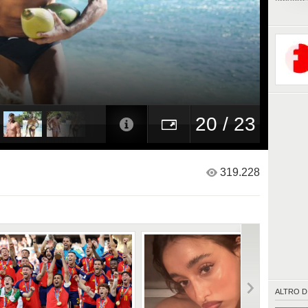
arrivato
muscoli 
cominci
Il suo 
dibattit
pressio
20 / 23
319.228
ALTRO D