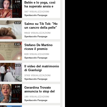
2:59
Belén e lo yoga, così
ha superato ansia e
attacchi di panico
347
VISUALIZZAZIONI
Spettacolo Fanpage
0:57
Salmo su Tik Tok: "Ho
un cancro della pelle"
e apre al dibattito sulle
9943
VISUALIZZAZIONI
creme solari
Spettacolo Fanpage
2:41
Stefano De Martino
riceve il premio
intitolato al padre
828
VISUALIZZAZIONI
Enrico
Spettacolo Fanpage
0:23
Il video del matrimonio
di Gianluigi
Donnarumma e Alessia
3765
VISUALIZZAZIONI
Elefante
Spettacolo Fanpage
2:30
Gerardina Trovato
annuncia lo stop del
tour per problemi di
180
VISUALIZZAZIONI
salute
Spettacolo Fanpage