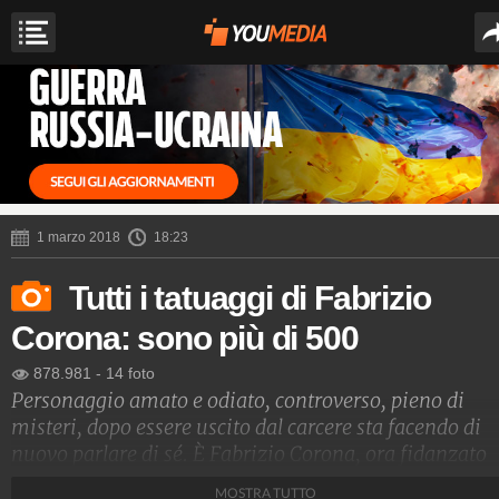
1 marzo 2018
18:23
Tutti i tatuaggi di Fabrizio
Corona: sono più di 500
878.981
-
14 foto
Personaggio amato e odiato, controverso, pieno di
misteri, dopo essere uscito dal carcere sta facendo di
nuovo parlare di sé. È Fabrizio Corona, ora fidanzato
con Silvia Provvedi delle Donatella. Sul suo corpo più 
MOSTRA TUTTO