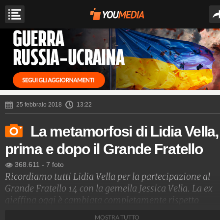
25 febbraio 2018
13:22
La metamorfosi di Lidia Vella,
prima e dopo il Grande Fratello
368.611
-
7 foto
Ricordiamo tutti Lidia Vella per la partecipazione al
Grande Fratello 14 con la gemella Jessica Vella. La ex
gieffina oggi è cambiata completamente rispetto
all'esperienza nella casa più spiata d'Italia. Dal 2014 
MOSTRA TUTTO