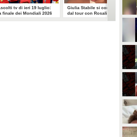
scolti tv di ieri 19 luglio:
Giulia Stabile si confessa
a finale dei Mondiali 2026
dal tour con Rosalia: "Non
pagna-Argentina
sono stata bene, costretta
travince (67.9%)
a stare chiusa in camera"
li ascolti tv di domenica 19
In giro per il mondo nel corpo di
uglio. Su Rai1 è stata trasmessa la
ballo di Rosalia, Giulia Stabile si è
artita conclusiva dei Mondiali di
lasciata andare a una confessione
alcio 2026, che ha visto trionfare
social dopo aver trascorso alcuni
a Spagna. Su Canale 5 è andato in
giorni chiusa nella sua stanza
nda un nuovo episodio di
d'hotel a causa di un malessere:
acconto di una notte. Nessuna
"La luce non arriva solo dagli
fida nell'access prime, è andata
altri. A volte è già dentro di noi".
n onda solo La Ruota della
ortuna.