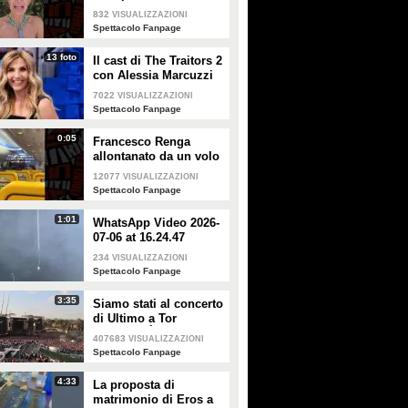
Alessandra Mussolini
832
VISUALIZZAZIONI
smentisce: "È serena e
Spettacolo Fanpage
forte"
13 foto
Il cast di The Traitors 2
con Alessia Marcuzzi
7022
VISUALIZZAZIONI
Spettacolo Fanpage
0:05
Francesco Renga
allontanato da un volo
Ryanair dopo una
12077
VISUALIZZAZIONI
discussione con gli
Spettacolo Fanpage
steward
1:01
WhatsApp Video 2026-
07-06 at 16.24.47
234
VISUALIZZAZIONI
Spettacolo Fanpage
3:35
Siamo stati al concerto
di Ultimo a Tor
Vergata: "È il giorno
407683
VISUALIZZAZIONI
che aspettavo, questa è
Spettacolo Fanpage
la favola"
4:33
La proposta di
matrimonio di Eros a