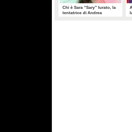
Chi è Sara “Sary” Iurato, la
A
tentatrice di Andrea
l
Petraroli a Temptation
S
Island 2026
s
Sara Iurato, soprannominata
G
“Sary”, è la tentatrice che ha fatto
l
vacillare Andrea Petraroli,
p
fidanzato di Iris De Lorenzis, a
C
Temptation Island 2026. Siciliana,
l
ha 24 anni e ha provato a mettere
o
in crisi il rapporto già precario tra
R
i due protagonisti del docu-reality
s
condotto da Filippo Bisciglia.
i
F