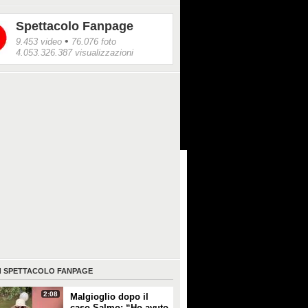
Spettacolo Fanpage
•
9.453 video
76.076 foto
4.053.326.387 visualizzazioni
I
SPETTACOLO FANPAGE
2:08
Malgioglio dopo il
caso Salmo: “Ho avuto