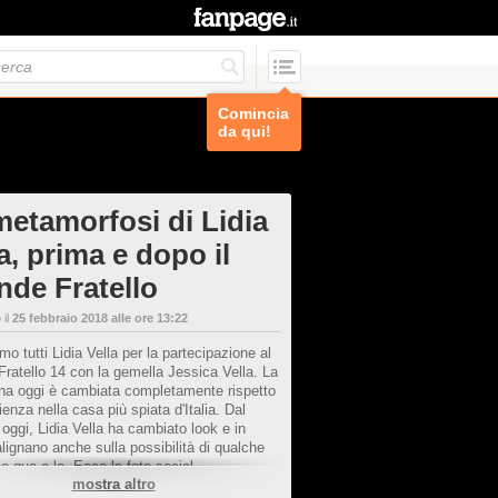
Comincia
da qui!
metamorfosi di Lidia
a, prima e dopo il
nde Fratello
 il
25 febbraio 2018 alle ore 13:22
mo tutti Lidia Vella per la partecipazione al
ratello 14 con la gemella Jessica Vella. La
ina oggi è cambiata completamente rispetto
rienza nella casa più spiata d'Italia. Dal
oggi, Lidia Vella ha cambiato look e in
lignano anche sulla possibilità di qualche
no qua e la. Ecco le foto social.
mostra altro