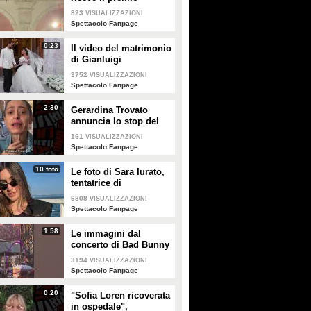
intitolato al padre
823
VISUALIZZAZIONI
Enrico
Spettacolo Fanpage
0:23
Il video del matrimonio
di Gianluigi
Donnarumma e Alessia
3752
VISUALIZZAZIONI
Elefante
Spettacolo Fanpage
2:30
Gerardina Trovato
annuncia lo stop del
tour per problemi di
161
VISUALIZZAZIONI
salute
Spettacolo Fanpage
10 foto
Le foto di Sara Iurato,
tentatrice di
Temptation Island 2026
6808
VISUALIZZAZIONI
Spettacolo Fanpage
1:58
Le immagini dal
concerto di Bad Bunny
a Milano
3194
VISUALIZZAZIONI
Spettacolo Fanpage
0:20
"Sofia Loren ricoverata
in ospedale",