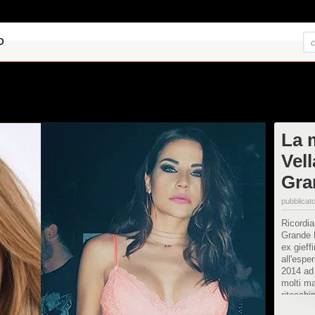
O
La 
Vell
Gra
pubblicato
Ricordia
Grande F
ex gieff
all'espe
2014 ad 
molti ma
ritocchi