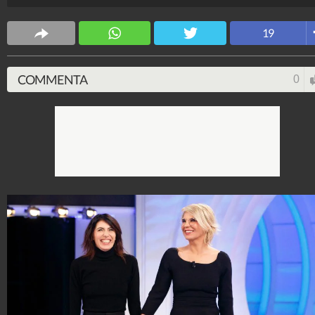
Spettacolo Fanpage
4.053.344.060
-
9.454 video
-
76.076 foto
19
COMMENTA
0