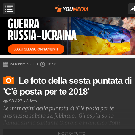
24 febbraio 2018
18:58
Le foto della sesta puntata di
'C'è posta per te 2018'
98.427
-
8 foto
Le immagini della puntata di 'C'è posta per te'
trasmessa sabato 24 febbraio. Gli ospiti sono
l'amatissima cantante Giorgia e Francesco Totti.
MOSTRA TUTTO