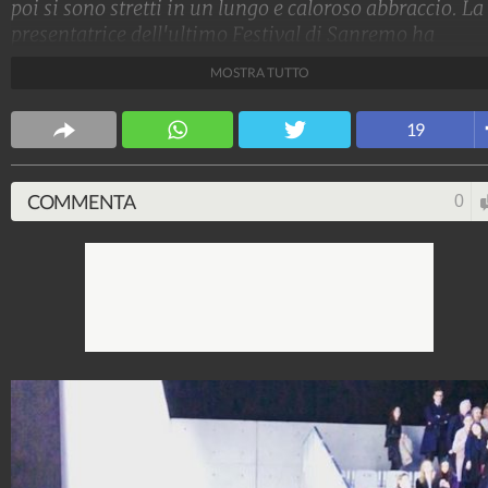
poi si sono stretti in un lungo e caloroso abbraccio. La
presentatrice dell'ultimo Festival di Sanremo ha
dedicato poi una dedica emozionante al noto stilista
MOSTRA TUTTO
italiano, pubblicando la foto su Instagram.
Social Spettacolo
19
62.973.298
-
1.862 video
-
241 foto
COMMENTA
0