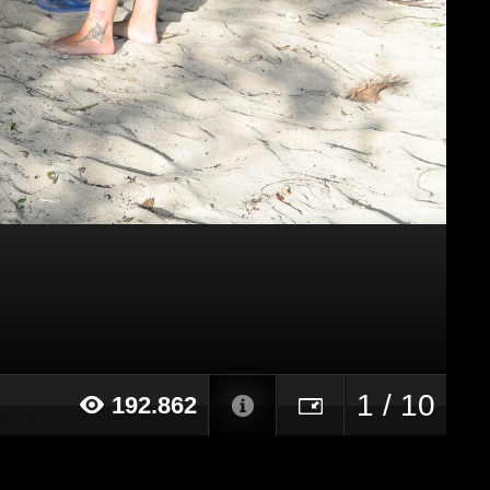
1 / 10
192.862
018 alle ore 10:38