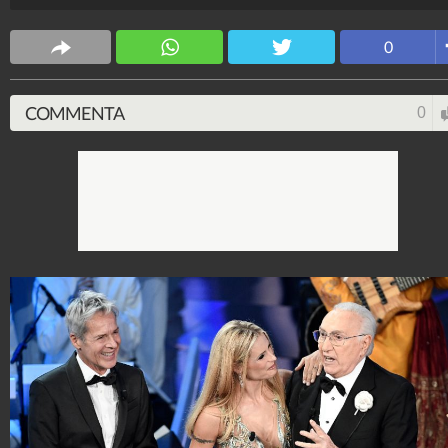
Spettacolo Fanpage
4.053.406.437
-
9.455 video
-
76.076 foto
0
COMMENTA
0