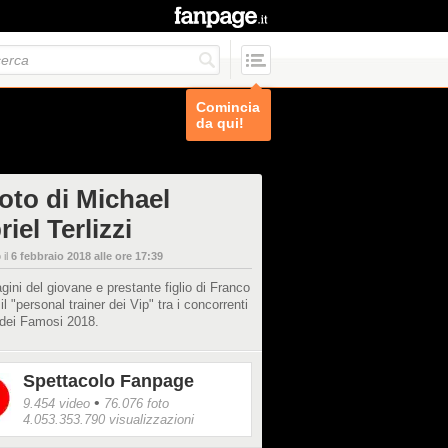
Comincia
da qui!
foto di Michael
iel Terlizzi
 il
6 febbraio 2018 alle ore 17:39
ini del giovane e prestante figlio di Franco
 il "personal trainer dei Vip" tra i concorrenti
a dei Famosi 2018.
Spettacolo Fanpage
•
9.454 video
76.076 foto
4.053.353.790 visualizzazioni