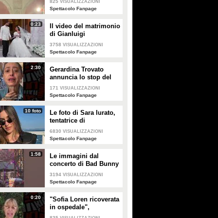
825
VISUALIZZAZIONI
Enrico
Spettacolo Fanpage
0:23
Il video del matrimonio
di Gianluigi
Donnarumma e Alessia
3758
VISUALIZZAZIONI
Elefante
Spettacolo Fanpage
2:30
Gerardina Trovato
annuncia lo stop del
tour per problemi di
171
VISUALIZZAZIONI
salute
Spettacolo Fanpage
10 foto
Le foto di Sara Iurato,
tentatrice di
Temptation Island 2026
6830
VISUALIZZAZIONI
Spettacolo Fanpage
1:58
Le immagini dal
concerto di Bad Bunny
a Milano
3194
VISUALIZZAZIONI
Spettacolo Fanpage
0:20
"Sofia Loren ricoverata
in ospedale",
Alessandra Mussolini
835