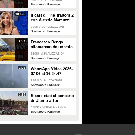
VISUALIZZAZIONI
smentisce: "È serena e
Spettacolo Fanpage
forte"
13 foto
Il cast di The Traitors 2
con Alessia Marcuzzi
7065
VISUALIZZAZIONI
Spettacolo Fanpage
0:05
Francesco Renga
allontanato da un volo
Ryanair dopo una
12080
VISUALIZZAZIONI
discussione con gli
Spettacolo Fanpage
steward
1:01
WhatsApp Video 2026-
07-06 at 16.24.47
234
VISUALIZZAZIONI
Spettacolo Fanpage
3:35
Siamo stati al concerto
di Ultimo a Tor
Vergata: "È il giorno
408997
VISUALIZZAZIONI
che aspettavo, questa è
Spettacolo Fanpage
la favola"