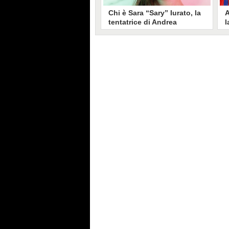
Chi è Sara “Sary” Iurato, la
A
tentatrice di Andrea
l
Petraroli a Temptation
S
Island 2026
s
Sara Iurato, soprannominata
G
“Sary”, è la tentatrice che ha fatto
l
vacillare Andrea Petraroli,
p
fidanzato di Iris De Lorenzis, a
C
Temptation Island 2026. Siciliana,
l
ha 24 anni e ha provato a mettere
o
in crisi il rapporto già precario tra
R
i due protagonisti del docu-reality
s
condotto da Filippo Bisciglia.
i
F