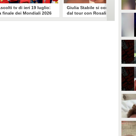
scolti tv di ieri 19 luglio:
Giulia Stabile si confessa
a finale dei Mondiali 2026
dal tour con Rosalia: "Non
pagna-Argentina
sono stata bene, costretta
travince (67.9%)
a stare chiusa in camera"
li ascolti tv di domenica 19
In giro per il mondo nel corpo di
uglio. Su Rai1 è stata trasmessa la
ballo di Rosalia, Giulia Stabile si è
artita conclusiva dei Mondiali di
lasciata andare a una confessione
alcio 2026, che ha visto trionfare
social dopo aver trascorso alcuni
a Spagna. Su Canale 5 è andato in
giorni chiusa nella sua stanza
nda un nuovo episodio di
d'hotel a causa di un malessere:
acconto di una notte. Nessuna
"La luce non arriva solo dagli
fida nell'access prime, è andata
altri. A volte è già dentro di noi".
n onda solo La Ruota della
ortuna.