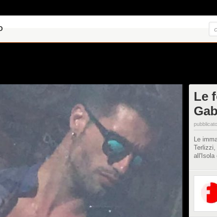
O
Le 
Gabr
pubblicato
Le immag
Terlizzi,
all'Isol