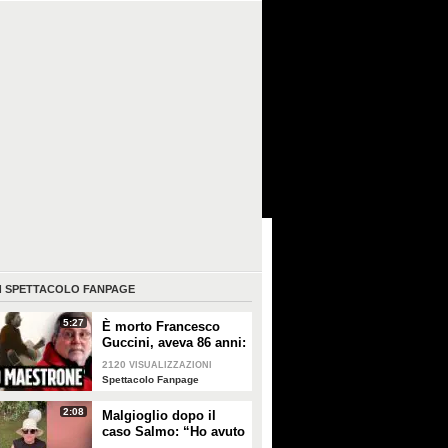
I
SPETTACOLO FANPAGE
5:27
È morto Francesco
Guccini, aveva 86 anni:
è stato uno dei
2120
VISUALIZZAZIONI
cantautori più
Spettacolo Fanpage
importanti di sempre
2:08
Malgioglio dopo il
caso Salmo: “Ho avuto
un melanoma. Mettete