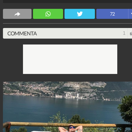
Spettacolo Fanpage
4.053.353.367
-
9.454 video
-
76.076 foto
72
COMMENTA
1