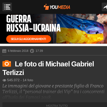
6 febbraio 2018
17:39
Le foto di Michael Gabriel
Terlizzi
545.072
-
14 foto
Le immagini del giovane e prestante figlio di Franco
Terlizzi, il "personal trainer dei Vip" tra i concorrenti
all'Isola dei Famosi 2018.
MOSTRA TUTTO