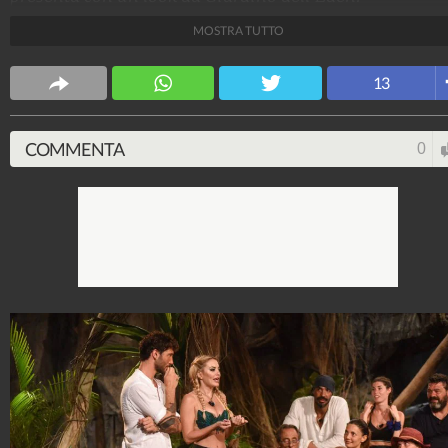
MOSTRA TUTTO
Credits: Frezza la Fata/Ipa
Spettacolo Fanpage
13
4.053.381.690
-
9.455 video
-
76.076 foto
COMMENTA
0