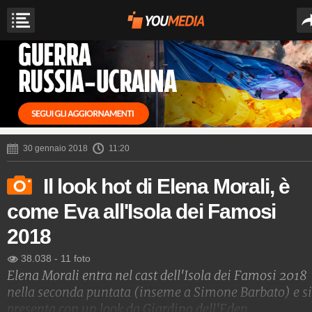
30 gennaio 2018
11:20
Il look hot di Elena Morali, è
come Eva all'Isola dei Famosi
2018
38.038
-
11 foto
Elena Morali entra nel cast dell'Isola dei Famosi 2018
nella seconda puntata (inseme a Simone Barbato) e si
presenta con un look da Giardino dell'Eden.