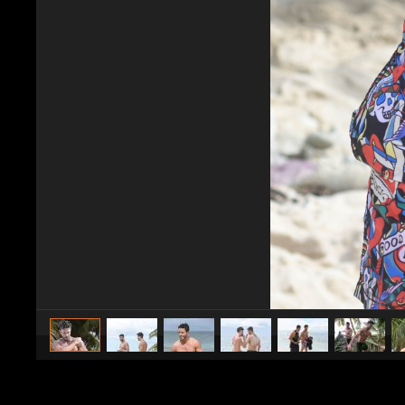
caricato da
Spettacolo Fanpage