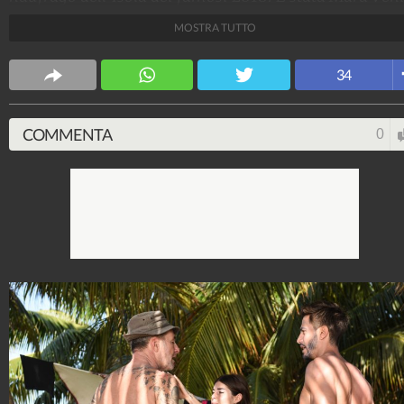
la prima a rivelare che tra di loro sarebbe accaduto
MOSTRA TUTTO
qualcosa.
Credits: Frezza La Fata/IPA
34
Spettacolo Fanpage
4.053.424.556
-
9.455 video
-
76.076 foto
COMMENTA
0