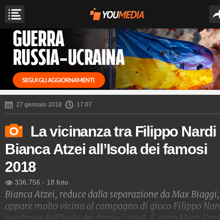
27 gennaio 2018
17:07
La vicinanza tra Filippo Nardi
Bianca Atzei all’Isola dei famosi
2018
336.756
-
18 foto
Bianca Atzei, reduce dalla separazione da Max Biaggi,
appare molto vicina al compagno di gioco Filippo Nar
naufrago dell’Isola dei famosi 2018. È stata Mara Ven