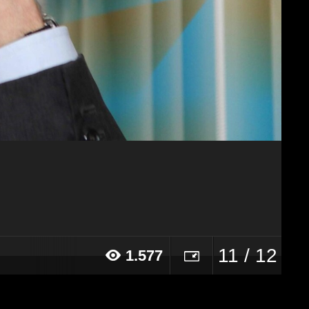
11 / 12
1.577
18 alle ore 11:49