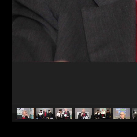
caricato da
Spettacolo Fanpage