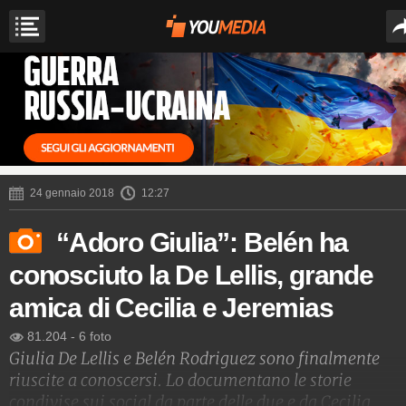
24 gennaio 2018
12:27
“Adoro Giulia”: Belén ha
conosciuto la De Lellis, grande
amica di Cecilia e Jeremias
81.204
-
6 foto
Giulia De Lellis e Belén Rodriguez sono finalmente
riuscite a conoscersi. Lo documentano le storie
condivise sui social da parte delle due e da Cecilia