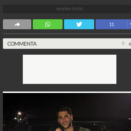
Rodriguez, Jeremias e Ignazio Moser. “La adoro” ha
MOSTRA TUTTO
dichiarato Belén a proposito del’ex gieffina.
Spettacolo Fanpage
11
4.053.378.760
-
9.455 video
-
76.076 foto
COMMENTA
0