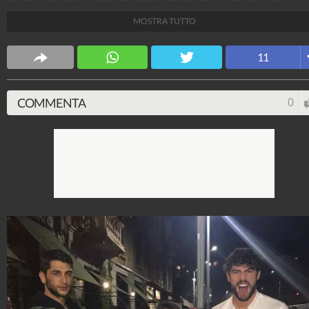
Rodriguez, Jeremias e Ignazio Moser. “La adoro” ha
MOSTRA TUTTO
dichiarato Belén a proposito del’ex gieffina.
Spettacolo Fanpage
11
4.053.390.902
-
9.455 video
-
76.076 foto
COMMENTA
0