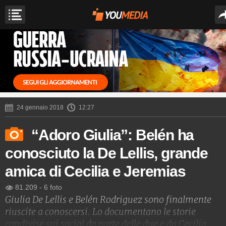
24 gennaio 2018
12:27
“Adoro Giulia”: Belén ha
conosciuto la De Lellis, grande
amica di Cecilia e Jeremias
81.209
-
6 foto
Giulia De Lellis e Belén Rodriguez sono finalmente
riuscite a conoscersi. Lo documentano le storie
condivise sui social da parte delle due e da Cecilia