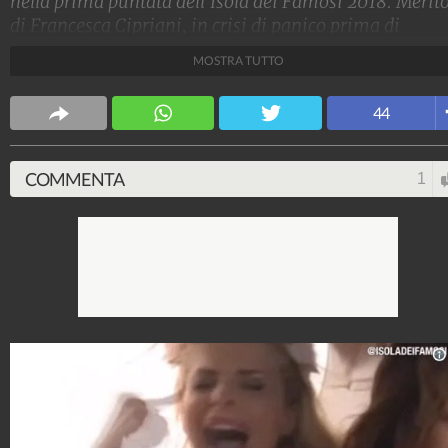
nella prima puntata dell'Isola dei Famosi 2018. Merit
di Francesca Cipriani, in crisi di panico prima di
lanciarsi dall'elicottero.
MOSTRA TUTTO
Spettacolo Fanpage
44
4.053.426.486
-
9.455 video
-
76.076 foto
COMMENTA
1