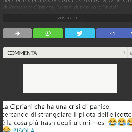
nella prima puntata dell'Isola dei Famosi 2018. Merit
di Francesca Cipriani, in crisi di panico prima di
lanciarsi dall'elicottero.
MOSTRA TUTTO
Spettacolo Fanpage
44
4.053.351.465
-
9.454 video
-
76.076 foto
COMMENTA
1