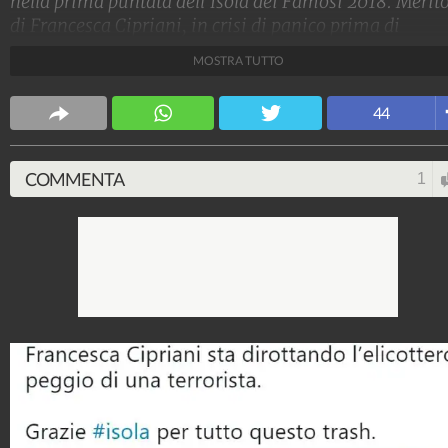
nella prima puntata dell'Isola dei Famosi 2018. Merit
di Francesca Cipriani, in crisi di panico prima di
lanciarsi dall'elicottero.
MOSTRA TUTTO
Spettacolo Fanpage
44
4.053.388.728
-
9.455 video
-
76.076 foto
COMMENTA
1