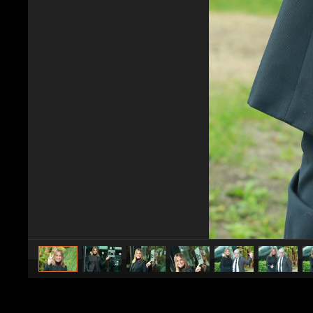
caricato da
Spettacolo Fanpage