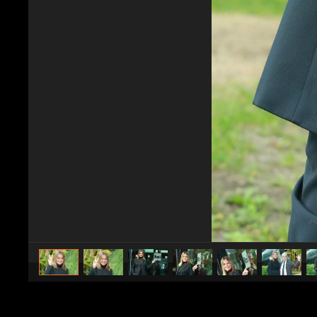
caricato da
Spettacolo Fanpage